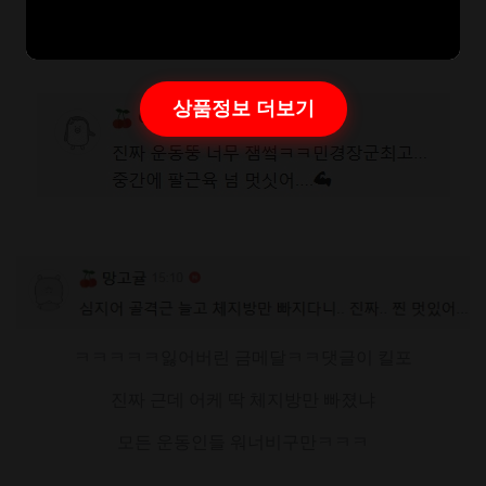
상품정보 더보기
ㅋㅋㅋㅋㅋ잃어버린 금메달ㅋㅋ댓글이 킬포
진짜 근데 어케 딱 체지방만 빠졌냐
모든 운동인들 워너비구만ㅋㅋㅋ